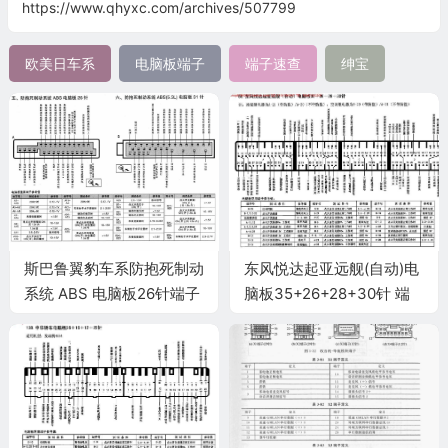
https://www.qhyxc.com/archives/507799
欧美日车系
电脑板端子
端子速查
绅宝
斯巴鲁翼豹车系防抱死制动
东风悦达起亚远舰(自动)电
系统 ABS 电脑板26针端子
脑板35+26+28+30针 端
子图