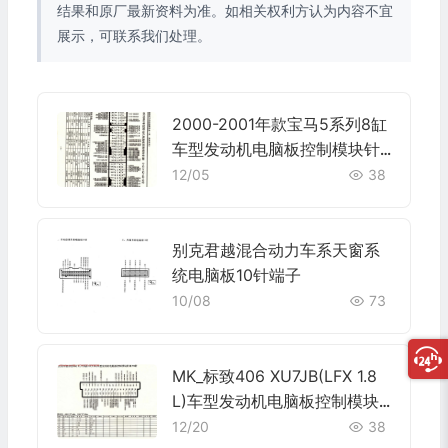
结果和原厂最新资料为准。如相关权利方认为内容不宜
展示，可联系我们处理。
2000-2001年款宝马5系列8缸
车型发动机电脑板控制模块针
脚9+24+52+40+9针 端子图
12/05
38
别克君越混合动力车系天窗系
统电脑板10针端子
10/08
73
MK_标致406 XU7JB(LFX 1.8
L)车型发动机电脑板控制模块
针脚55针 端子图
12/20
38