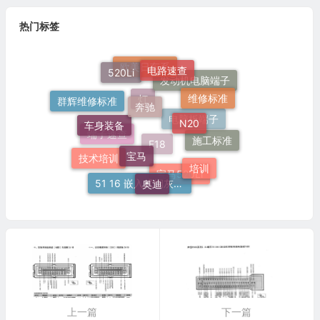
热门标签
电路速查
520Li
欧美日车系
发动机电脑端子
奔驰
维修标准
群辉维修标准
N20
灯
车身装备
电脑板端子
宝马
施工标准
端子速查
技术培训
培训
F18
奥迪
宝马520Li
51 16 嵌入式烟灰缸托架
上一篇
下一篇