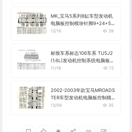
MK_宝马5系列8缸车型发动机
电脑板控制模块针脚9+24+52
+40+9针1 端子图
12/16
39
标致车系标志106车系 TU5J2
(1.6L)发动机控制系统电脑板3
5针端子
11/18
72
2002-2003年款宝马MROADS
TER车型发动机电脑板控制模
块针脚9+24+52+40+9针 端
12/06
35
子图