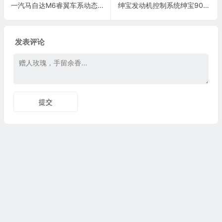
一汽马自达M6睿翼车系动态稳定控制(0SC)电脑板 34针端子
绅宝发动机控制系统绅宝9000系列2.3L增压TRIONI C发动机控制系统电脑板70针端子
发表评论