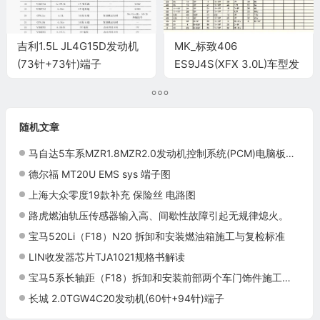
吉利1.5L JL4G15D发动机
MK_标致406
(73针+73针)端子
ES9J4S(XFX 3.0L)车型发
动机电脑板控制模块针脚
55针 端子图
随机文章
马自达5车系MZR1.8MZR2.0发动机控制系统(PCM)电脑板60+60针端子
德尔福 MT20U EMS sys 端子图
上海大众零度19款补充 保险丝 电路图
路虎燃油轨压传感器输入高、间歇性故障引起无规律熄火。
宝马520Li（F18）N20 拆卸和安装燃油箱施工与复检标准
LIN收发器芯片TJA1021规格书解读
宝马5系长轴距（F18）拆卸和安装前部两个车门饰件施工与复检标准
长城 2.0TGW4C20发动机(60针+94针)端子