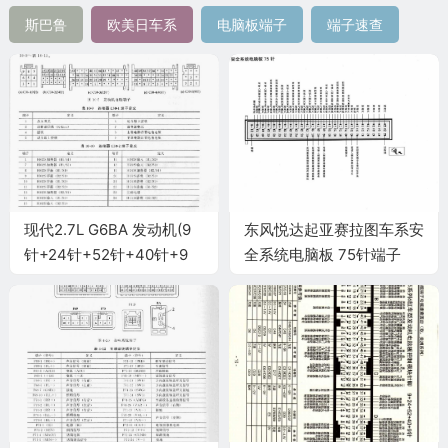
斯巴鲁
欧美日车系
电脑板端子
端子速查
现代2.7L G6BA 发动机(9
东风悦达起亚赛拉图车系安
针+24针+52针+40针+9
全系统电脑板 75针端子
针)端子