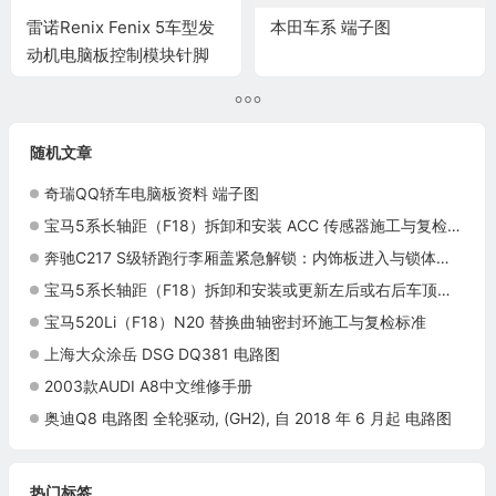
雷诺Renix Fenix 5车型发
本田车系 端子图
动机电脑板控制模块针脚
55针 端子图
随机文章
奇瑞QQ轿车电脑板资料 端子图
宝马5系长轴距（F18）拆卸和安装 ACC 传感器施工与复检标准
奔驰C217 S级轿跑行李厢盖紧急解锁：内饰板进入与锁体机械释放
宝马5系长轴距（F18）拆卸和安装或更新左后或右后车顶柱饰件施工与复检标准
宝马520Li（F18）N20 替换曲轴密封环施工与复检标准
上海大众涂岳 DSG DQ381 电路图
2003款AUDI A8中文维修手册
奥迪Q8 电路图 全轮驱动, (GH2), 自 2018 年 6 月起 电路图
热门标签