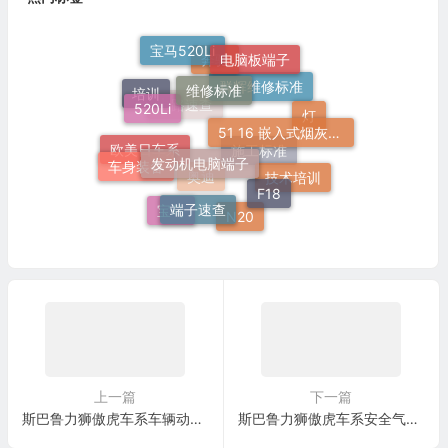
宝马520Li
电脑板端子
维修标准
奔驰
520Li
培训
群辉维修标准
51 16 嵌入式烟灰缸托架
灯
电路速查
发动机电脑端子
车身装备
欧美日车系
施工标准
F18
技术培训
端子速查
奥迪
宝马
N20
上一篇
下一篇
斯巴鲁力狮傲虎车系车辆动态控制系统(VDC)电脑板42针端子
斯巴鲁力狮傲虎车系安全气囊控制系统(SRS)电脑板端子