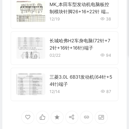
MK_本田车型发动机电脑板控
制模块针脚26+16+22针 端子
图
12/19
38
长城哈弗H2车身电脑(72针+7
2针+16针+16针)端子
02/22
94
三菱3.0L 6B31发动机(64针+5
4针)端子
12/14
87