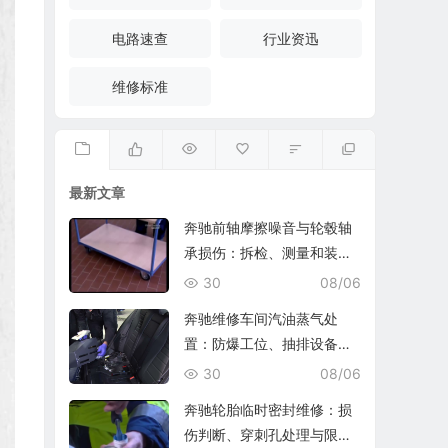
电路速查
行业资迅
维修标准
最新文章
奔驰前轴摩擦噪音与轮毂轴
承损伤：拆检、测量和装复
复查
30
08/06
奔驰维修车间汽油蒸气处
置：防爆工位、抽排设备与
燃油收集
30
08/06
奔驰轮胎临时密封维修：损
伤判断、穿刺孔处理与限速