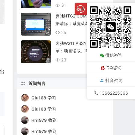
复查
31
08/06
奔驰NTG2 COMAND个人数
据清除：系统菜单、恢复出
厂与结果确认
25
08/06
奔驰W211 ASSYST保养菜
单：项目读取、单项确认与
微信咨询
复位核查
23
08/06
QQ咨询
出
抖音咨询
近期留言
13662225366
Qiu168
学习
Qiu168
学习
Hn1979
收到
Hn1979
收到