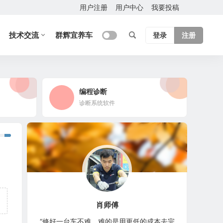
用户注册
用户中心
我要投稿
技术交流
群辉宜养车
登录
注册
编程诊断
诊断系统软件
肖师傅
“修好一台车不难，难的是用更低的成本去完