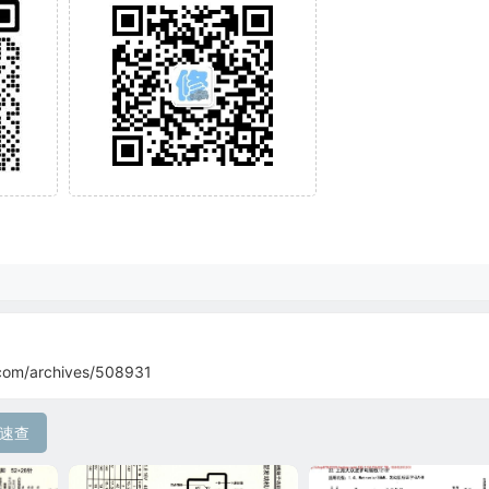
com/archives/508931
速查