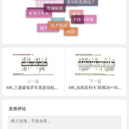
520Li
维修标准
51 16 嵌入式烟灰缸托架
欧美日车系
F18
宝马520Li
技术培训
车身装备
奥迪
端子速查
N20
培训
上一篇
下一篇
MK_三菱蒙泰罗车系发动机电脑板控制模块针脚72针2 端子图
MK_东南富利卡 阵脚26+16+12+22针 端子图
发表评论