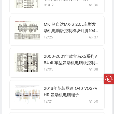
0针 端子图
01/02
36
MK_马自达MX-6 2.0L车型发
动机电脑版控制模块针脚104针
端子图
12/25
37
2000-2001年款宝马X5系列V
84.4L车型发动机电脑板控制模
块针脚9+24+52+40+9针 端
12/05
38
子图
2016年英菲尼迪 Q40 VQ37V
HR 发动机电脑端子
12/21
50