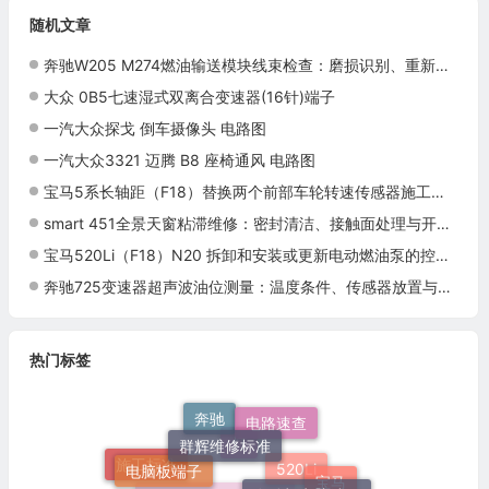
随机文章
奔驰W205 M274燃油输送模块线束检查：磨损识别、重新敷设与密封恢复
大众 0B5七速湿式双离合变速器(16针)端子
一汽大众探戈 倒车摄像头 电路图
一汽大众3321 迈腾 B8 座椅通风 电路图
宝马5系长轴距（F18）替换两个前部车轮转速传感器施工与复检标准
smart 451全景天窗粘滞维修：密封清洁、接触面处理与开闭复查
宝马520Li（F18）N20 拆卸和安装或更新电动燃油泵的控制单元施工与复检标准
奔驰725变速器超声波油位测量：温度条件、传感器放置与结果判断
热门标签
奔驰
电路速查
群辉维修标准
电脑板端子
灯
施工标准
发动机电脑端子
宝马