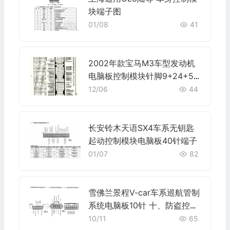
块端子图
01/08
41
2002年款宝马M3车型发动机
电脑板控制模块针脚9+24+52
+40+9针 端子图
12/06
44
长安铃木天语SX4车系无钥匙
起动控制模块电脑板40针端子
01/07
82
雪佛兰景程V-car车系巡航管制
系统电脑板10针 十、防盗控制
系统电脑板6针端子
10/11
65