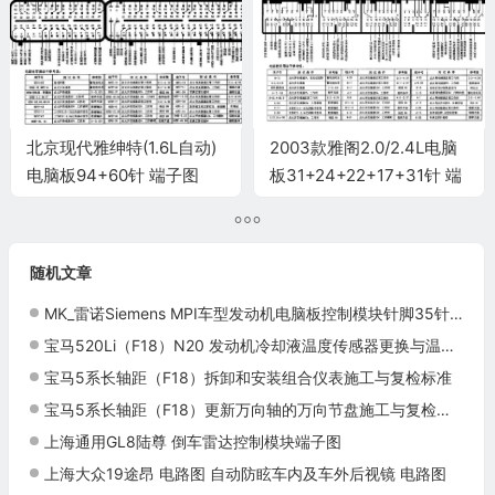
北京现代雅绅特(1.6L自动)
2003款雅阁2.0/2.4L电脑
电脑板94+60针 端子图
板31+24+22+17+31针 端
子图
随机文章
MK_雷诺Siemens MPI车型发动机电脑板控制模块针脚35针 端子图
宝马520Li（F18）N20 发动机冷却液温度传感器更换与温度数据复检标准
宝马5系长轴距（F18）拆卸和安装组合仪表施工与复检标准
宝马5系长轴距（F18）更新万向轴的万向节盘施工与复检标准
上海通用GL8陆尊 倒车雷达控制模块端子图
上海大众19途昂 电路图 自动防眩车内及车外后视镜 电路图