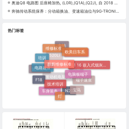
奥迪Q8 电路图 后座椅加热, (L0R),(Q1A),(Q2J), 自 2018 年 7 月起 电路图
奔驰传动系统保养：分动箱换油、变速箱油位与9G-TRONIC调试
热门标签
维修标准
欧美日车系
奔驰
群辉维修标准
宝马520Li
培训
电路速查
520Li
51 16 嵌入式烟灰缸托架
电脑板端子
施工标准
奥迪
技术培训
F18
端子速查
发动机电脑端子
宝马
灯
车身装备
N20