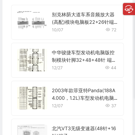
别克林荫大道车系音频放大器
(高配)模块电脑板22+26针端
子
10/07
72
中华骏捷车型发动机电脑版控
制模块针脚32+48+48针 端子
图
12/27
44
2003年款菲亚特Panda(188A
4.000，1.2L)车型发动机电脑
板控制模块针脚38+38针 端子
12/07
37
图
北汽VT3无级变速器(48针+16