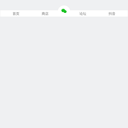
首页
商店
论坛
抖音
推荐栏目
修车笔记
技术培训
编程诊断