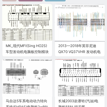
MK_现代MFI(Sing HO2S)
2013—2018年英菲尼迪
车型发动机电脑板控制模块
QX70 VQ37VHR 发动机电
针脚 端子图
脑端子
马自达5车系电动动力转向
长城2003款赛铃(汽油)电
系统(EHPAS)电脑板2+6针
脑板55针 端子图