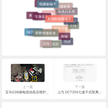
电脑板端子
维修标准
宝马520Li
车身装备
发动机电脑端子
奥迪
欧美日车系
520Li
施工标准
灯
F18
群辉维修标准
端子速查
奔驰
N20
电路速查
51 16 嵌入式烟灰缸托架
宝马
培训
技术培训
上一篇
下一篇
宝马G38插电混动高压维护开关和启动电池位置与切断方法
上汽 DCT250七速干式双离合变速器(18针+18针+28针)端子