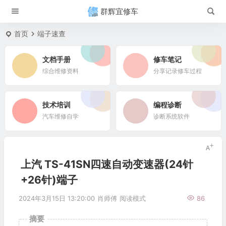
群辉宜修车
首页
端子速查
文档手册
修车笔记
综合维修资料
分享记录修车过程
技术培训
编程诊断
汽车维修自学
诊断系统软件
上汽 TS-41SN四速自动变速器(24针
+26针)端子
2024年3月15日 13:20:00
肖师傅
阅读模式
86
摘要