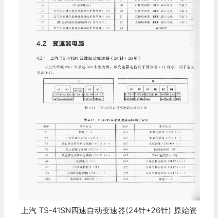
上汽 TS-41SN四速自动变速器(24针+26针) 原始资