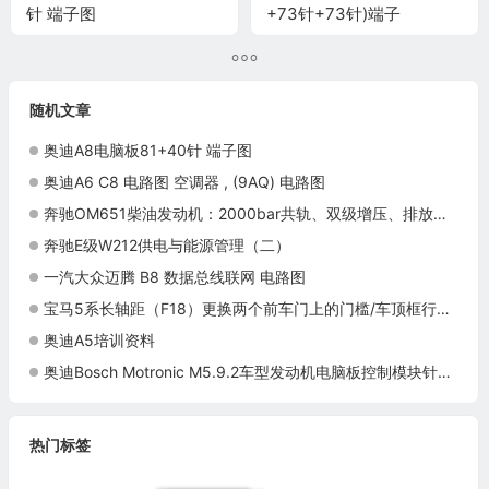
针 端子图
+73针+73针)端子
随机文章
奥迪A8电脑板81+40针 端子图
奥迪A6 C8 电路图 空调器 , (9AQ) 电路图
奔驰OM651柴油发动机：2000bar共轨、双级增压、排放与热管理
奔驰E级W212供电与能源管理（二）
一汽大众迈腾 B8 数据总线联网 电路图
宝马5系长轴距（F18）更换两个前车门上的门槛/车顶框行李架密封件施工与复检标准
奥迪A5培训资料
奥迪Bosch Motronic M5.9.2车型发动机电脑板控制模块针脚52+28针 端子图
热门标签