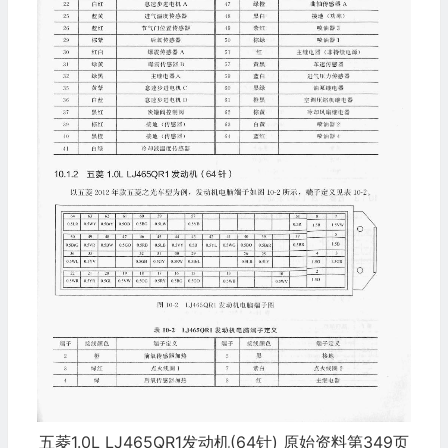
五菱1.0L LJ465QR1发动机(64针) 原始资料第349页