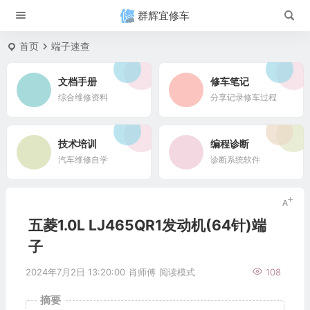
群辉宜修车
首页
端子速查
文档手册
修车笔记
综合维修资料
分享记录修车过程
技术培训
编程诊断
汽车维修自学
诊断系统软件
五菱1.0L LJ465QR1发动机(64针)端
子
2024年7月2日 13:20:00
肖师傅
阅读模式
108
摘要