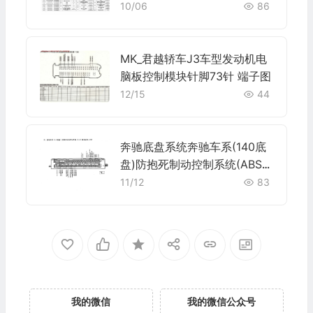
子
10/06
86
MK_君越轿车J3车型发动机电
脑板控制模块针脚73针 端子图
12/15
44
奔驰底盘系统奔驰车系(140底
盘)防抱死制动控制系统(ABS)
电脑板38+41针端子
11/12
83
我的微信
我的微信公众号