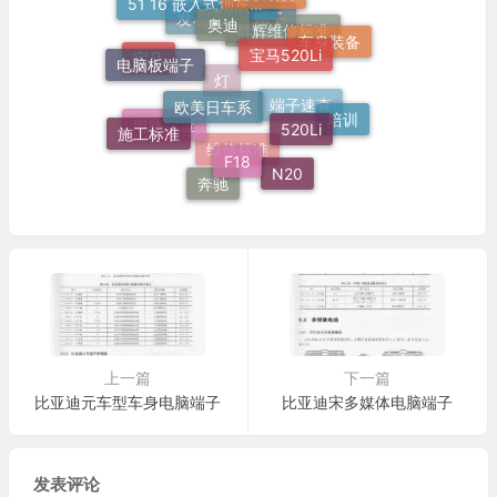
51 16 嵌入式烟灰缸托架
奥迪
宝马520Li
发动机电脑端子
车身装备
群辉维修标准
电脑板端子
宝马
欧美日车系
灯
520Li
培训
端子速查
施工标准
电路速查
F18
维修标准
N20
奔驰
上一篇
下一篇
比亚迪元车型车身电脑端子
比亚迪宋多媒体电脑端子
发表评论