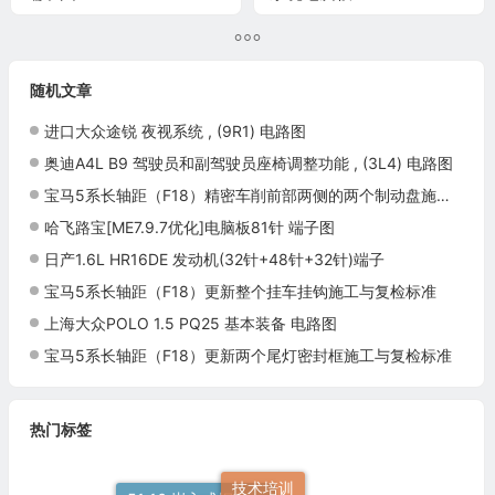
针端子
随机文章
进口大众途锐 夜视系统 , (9R1) 电路图
奥迪A4L B9 驾驶员和副驾驶员座椅调整功能 , (3L4) 电路图
宝马5系长轴距（F18）精密车削前部两侧的两个制动盘施工与复检标准
哈飞路宝[ME7.9.7优化]电脑板81针 端子图
日产1.6L HR16DE 发动机(32针+48针+32针)端子
宝马5系长轴距（F18）更新整个挂车挂钩施工与复检标准
上海大众POLO 1.5 PQ25 基本装备 电路图
宝马5系长轴距（F18）更新两个尾灯密封框施工与复检标准
热门标签
技术培训