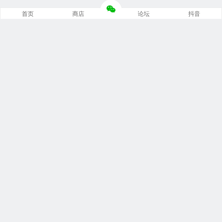
首页
商店
论坛
抖音
推荐栏目
修车笔记
技术培训
编程诊断
内部培训
安装指南
文档手册