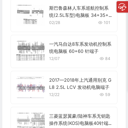
斯巴鲁森林人车系巡航控制系
统(2.5L车型)电脑板 34+35+3
5+31针端子
02/28
101
一汽马自达8车系发动机控制系
统电脑板 60+60 针端子
12/07
84
2017—2018年上汽通用别克 G
L8 2.5L LCV 发动机电脑端子
12/22
59
三菱蓝瑟翼豪/陆神车系无钥匙
操作系统(KOS)电脑板40针端