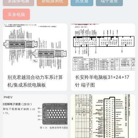
多媒体电脑
新能源系统
比亚迪
端子速查
车身电脑
别克君越混合动力车系计算
长安羚羊电脑板31+24+17
机/集成系统电脑板
针 端子图
52+52+18+16+12针端子