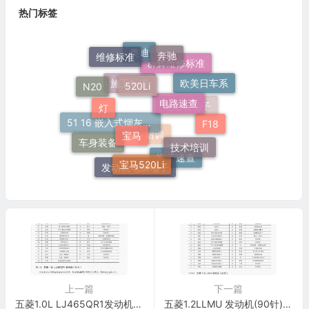
热门标签
奔驰
维修标准
奥迪
520Li
群辉维修标准
欧美日车系
电路速查
N20
灯
施工标准
宝马
电脑板端子
F18
技术培训
51 16 嵌入式烟灰缸托架
车身装备
宝马520Li
培训
端子速查
发动机电脑端子
上一篇
下一篇
五菱1.0L LJ465QR1发动机(64针)端子
五菱1.2LLMU 发动机(90针)端子