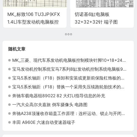
MK_标致106 TU3JP(KFX
切诺基6缸电脑板
1.4L)车型发动机电脑板控
32+32+32针 端子图
制模块针脚55针 端子图
随机文章
MK_三菱、现代车系发动机电脑板控制模块针脚10+18+24针11 端子图
宝马发动机控制系统宝马7系列8缸发动机控制系统电脑板9+24+52+40+9针(2)端子
宝马5系长轴距（F18）拆卸和安装或更新前保险杠饰板的两个架梁施工与复检标准
宝马5系长轴距（F18）替换一个采用失压续跑轮胎技术的轮胎施工与复检标准
奔驰车载电器组89022 82 大灯LI指导信息的补充
一汽大众高尔夫嘉旅 倒车摄像头 电路图
奔驰A238顶篷收存箱盖工作原理：连杆运动、锁止与开闭诊断
丰田 A960E 六速自动变速器端子