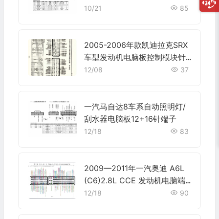
10/21
85
2005-2006年款凯迪拉克SRX
车型发动机电脑板控制模块针
脚64+64针 端子图
12/08
37
一汽马自达8车系自动照明灯/
刮水器电脑板12+16针端子
12/18
83
2009—2011年一汽奥迪 A6L
(C6)2.8L CCE 发动机电脑端
子
12/18
90