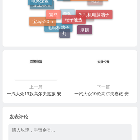
车身装备
N20
宝马
施工标准
发动机电脑端子
端子速查
宝马520Li
奔驰
520Li
培训
灯
电脑板端子
上一篇
下一篇
一汽大众19款高尔夫嘉旅 安装位置 接地点 电路图
一汽大众19款高尔夫嘉旅 安装位置 插头 电路图
发表评论