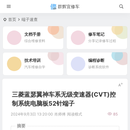
群辉宜修车
首页
端子速查
文档手册
修车笔记
综合维修资料
分享记录修车过程
技术培训
编程诊断
汽车维修自学
诊断系统软件
三菱蓝瑟翼神车系无级变速器(CVT)控
制系统电脑板52针端子
2024年9月3日 13:20:00
肖师傅
阅读模式
85
摘要