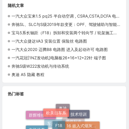
随机文章
一汽大众宝来1.5 pq25 半自动空调 , CSRA,CSTA,DCFA 电路图
奔驰SL、SLC与S级2019年款变更：OPF、驾驶辅助与智能互联
宝马5系长轴距（F18）拆卸和安装两个转向节 / 轮架施工与复检标准
一汽大众捷达VA3 安装位置 保险丝 电路图
一汽大众2020 迈腾B8 电路图 进入及起动许可 电路图
一汽花冠[1NZ发动机]电脑板26+16+12+22针 端子图
奔驰S级W222发动机与传动系统
奥迪 A5 隐藏 教程
热门标签
欧美日车系
奥迪
技术培训
群辉维修标准
F18
51 16 嵌入式烟灰缸托架
电路速查
维修标准