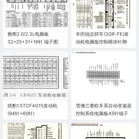
雅阁2.0/2.3L电脑板
丰田锐志轿车(3GR-FE)发
32+25+31+16针 端子图
动机电脑版控制模块针脚
34+35+32+33+35+31针
端子图
猎豹1.5TCF4G15发动机
雪佛兰赛欧车系自动变速器
(94针+60针)
控制系统电脑板45针端子