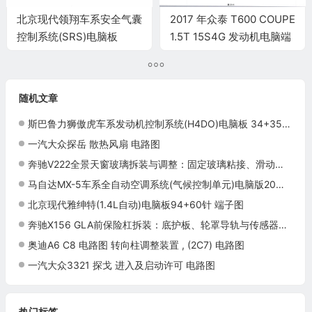
北京现代领翔车系安全气囊
2017 年众泰 T600 COUPE
控制系统(SRS)电脑板
1.5T 15S4G 发动机电脑端
24+32针端子
子
随机文章
斯巴鲁力狮傲虎车系发动机控制系统(H4DO)电脑板 34+35+35+31针端子
一汽大众探岳 散热风扇 电路图
奔驰V222全景天窗玻璃拆装与调整：固定玻璃粘接、滑动玻璃高度和间隙
马自达MX-5车系全自动空调系统(气候控制单元)电脑版20针端子
北京现代雅绅特(1.4L自动)电脑板94+60针 端子图
奔驰X156 GLA前保险杠拆装：底护板、轮罩导轨与传感器线束
奥迪A6 C8 电路图 转向柱调整装置 , (2C7) 电路图
一汽大众3321 探戈 进入及启动许可 电路图
热门标签