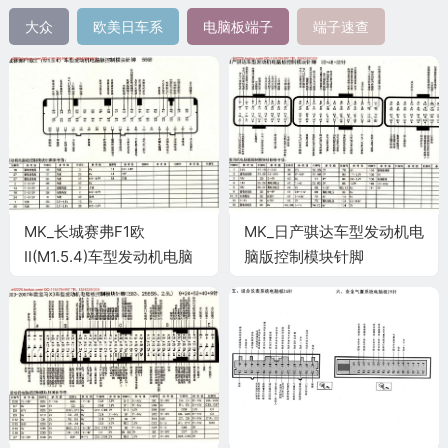
大众
欧美日车系
电脑板端子
端子速查
MK_长城赛弗F1欧
MK_日产骐达车型发动机电
II(M1.5.4)车型发动机电脑
脑版控制模块针脚
版控制模块针脚55针 端子
32+48+32针 端子图
图