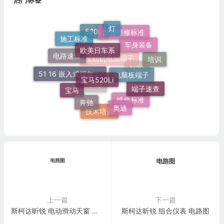
灯
施工标准
群辉维修标准
车身装备
520Li
欧美日车系
培训
电路速查
电脑板端子
宝马520Li
51 16 嵌入式烟灰缸托架
发动机电脑端子
N20
端子速查
宝马
奔驰
F18
奥迪
维修标准
技术培训
上一篇
下一篇
斯柯达昕锐 电动滑动天窗 电路图
斯柯达昕锐 组合仪表 电路图