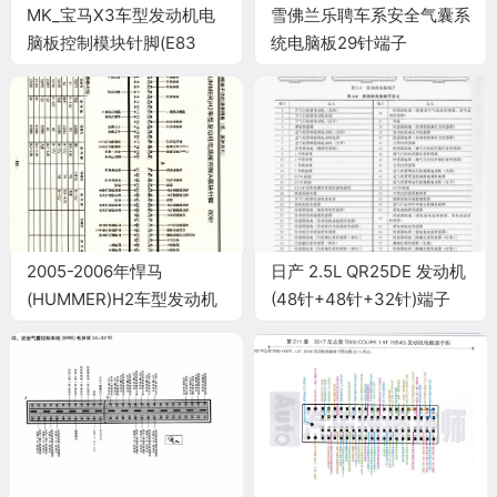
MK_宝马X3车型发动机电
雪佛兰乐聘车系安全气囊系
脑板控制模块针脚(E83
统电脑板29针端子
256S5
2.5L)9+24+52+40+9针
端子图
2005-2006年悍马
日产 2.5L QR25DE 发动机
(HUMMER)H2车型发动机
(48针+48针+32针)端子
电脑板控制A模块针脚80针
端子图