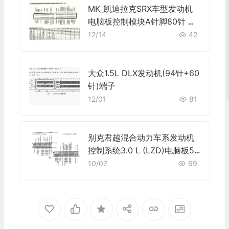
MK_凯迪拉克SRX车型发动机
电脑板控制模块A针脚80针 端
子图
12/14
42
大众1.5L DLX发动机(94针+60
针)端子
12/01
81
别克君越混合动力车系发动机
控制系统3.0 L (LZD)电脑板56
+73+73针端子
10/07
69