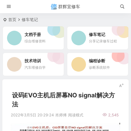
群辉宜修车
首页
修车笔记
文档手册
修车笔记
综合维修资料
分享记录修车过程
技术培训
编程诊断
汽车维修自学
诊断系统软件
设码EVO主机后屏幕NO signal解决方
法
2022年3月5日 20:29:24
肖师傅
阅读模式
2,545