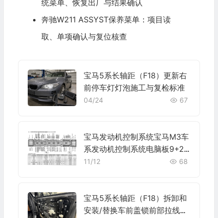
统菜单、恢复出厂与结果确认
奔驰W211 ASSYST保养菜单：项目读
取、单项确认与复位核查
宝马5系长轴距（F18）更新右
前停车灯灯泡施工与复检标准
04/24
67
宝马发动机控制系统宝马M3车
系发动机控制系统电脑板9+24
+52+40+9针端子
11/12
68
宝马5系长轴距（F18）拆卸和
安装/替换车前盖锁前部拉线施