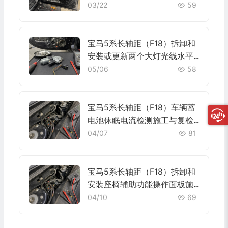
工与复检标准
03/22
59
宝马5系长轴距（F18）拆卸和
安装或更新两个大灯光线水平
调整装置施工与复检标准
05/06
58
宝马5系长轴距（F18）车辆蓄
电池休眠电流检测施工与复检
标准
04/07
81
宝马5系长轴距（F18）拆卸和
安装座椅辅助功能操作面板施
工与复检标准
04/10
69