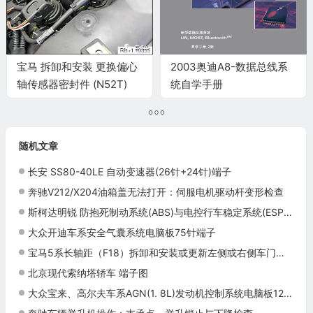
宝马 拆卸和安装 更换偏心
2003奥迪A8-数据总线系
轴传感器密封件 (N52T)
统自学手册
随机文章
长安 SS80-40LE 自动变速器(26针+24针)端子
奔驰V212/X204油箱盖无法打开：伺服电机驱动杆变形检查
斯柯达明锐 防抱死制动系统(ABS)与电控行车稳定系统(ESP) 电路图
大众开迪车系安全气囊系统电脑板75针端子
宝马5系长轴距（F18）拆卸和安装或更新左侧或右侧车门柱饰件施工与复检标准
北京现代索纳塔轿车 端子图
大众宝来、高尔夫车系AGN(1. 8L)发动机控制系统电脑板121针(续)端子