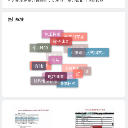
奔驰车辆举升机操作：支承点、举升锁止与下降检查
热门标签
施工标准
端子速查
欧美日车系
N20
奥迪
培训
车身装备
51 16 嵌入式烟灰缸托架
宝马
宝马520Li
520Li
奔驰
灯
技术培训
电路速查
F18
电脑板端子
群辉维修标准
发动机电脑端子
维修标准