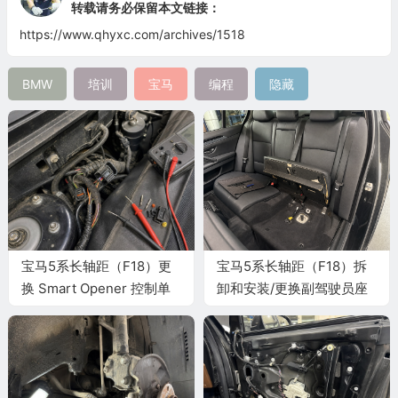
转载请务必保留本文链接：
https://www.qhyxc.com/archives/1518
BMW
培训
宝马
编程
隐藏
宝马5系长轴距（F18）更
宝马5系长轴距（F18）拆
换 Smart Opener 控制单
卸和安装/更换副驾驶员座
元施工与复检标准
椅的靠背骨架施工与复检标
准