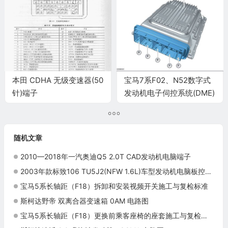
本田 CDHA 无级变速器(50
宝马7系F02、N52数字式
针)端子
发动机电子伺控系统(DME)
插头示意图
随机文章
2010—2018年一汽奥迪Q5 2.0T CAD发动机电脑端子
2003年款标致106 TU5J2(NFW 1.6L)车型发动机电脑板控制模块针脚88针 端子图
宝马5系长轴距（F18）拆卸和安装视频开关施工与复检标准
斯柯达野帝 双离合器变速箱 0AM 电路图
宝马5系长轴距（F18）更换前乘客座椅的座套施工与复检标准