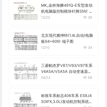
MK_金杯海狮491Q-E车型发动
机电脑版控制模块针脚35针 端
子图
12/23
36
北京现代雅绅特(1.4L自动)电脑
板94+60针 端子图
12/10
34
三菱帕杰罗V87/V93/V97车系
V4A5A/V5A5A 自动变速器控
制系统电脑板 72+146针端子
09/13
68
标致车系标志406车系 ES9J4
S(XFX,3.0L)发动机控制系统电