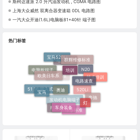
斯柯达速派 2.0 升汽油发动机 , CGMA 电路图
上海大众威然 双离合器变速箱 0DL 电路图
一汽大众开迪(1.6L)电脑板81+40针 端子图
热门标签
宝马520Li
群辉维修标准
培训
端子速查
欧美日车系
电脑板端子
电路速查
N20
技术培训
奥迪
施工标准
宝马
51 16 嵌入式烟灰缸托架
灯
520Li
奔驰
车身装备
F18
发动机电脑端子
维修标准