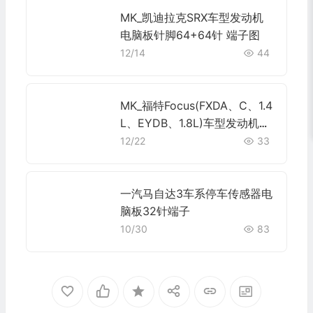
MK_凯迪拉克SRX车型发动机
电脑板针脚64+64针 端子图
12/14
44
MK_福特Focus(FXDA、C、1.4
L、EYDB、1.8L)车型发动机控
制模块针脚60针 端子图
12/22
33
一汽马自达3车系停车传感器电
脑板32针端子
10/30
83