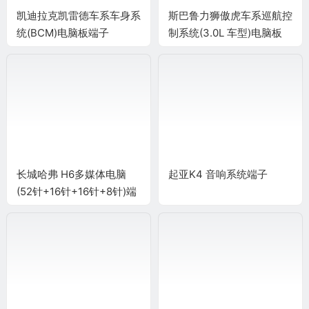
凯迪拉克凯雷德车系车身系
斯巴鲁力狮傲虎车系巡航控
统(BCM)电脑板端子
制系统(3.0L 车型)电脑板
34+35+35+31 针端子
长城哈弗 H6多媒体电脑
起亚K4 音响系统端子
(52针+16针+16针+8针)端
子