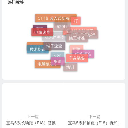
热门标签
51 16 嵌入式烟灰缸托架
灯
520Li
F18
电路速查
宝马
施工标准
群辉维修标准
发动机电脑端子
端子速查
欧美日车系
技术培训
宝马520Li
车身装备
奔驰
维修标准
奥迪
N20
电脑板端子
培训
上一篇
下一篇
宝马5系长轴距（F18）替换自动变速箱热交换器施工与复检标准
宝马5系长轴距（F18）拆卸和安装/密封或更换变速箱油底壳施工与复检标准