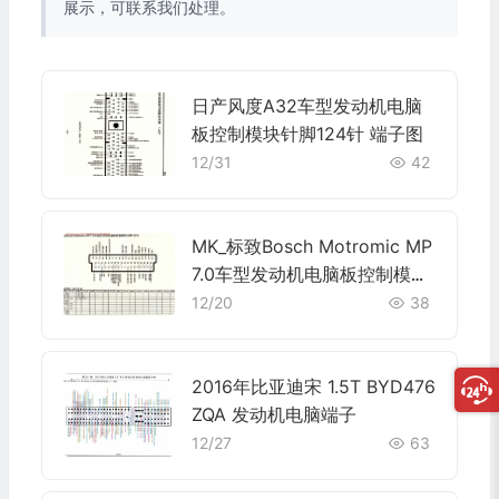
展示，可联系我们处理。
日产风度A32车型发动机电脑
板控制模块针脚124针 端子图
12/31
42
MK_标致Bosch Motromic MP
7.0车型发动机电脑板控制模块
针脚55针 端子图
12/20
38
2016年比亚迪宋 1.5T BYD476
ZQA 发动机电脑端子
12/27
63