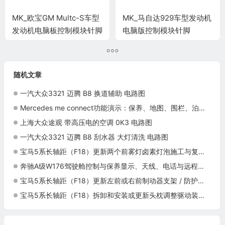
MK_欧宝GM Multc-S车型
MK_马自达929车型发动机
发动机电脑板控制模块针脚
电脑版控制模块针脚
32+32针 端子图
26+16+22针 端子图
随机文章
一汽大众3321 迈腾 B8 换道辅助 电路图
Mercedes me connect功能演示：保养、地图、围栏、泊车与远程信息
上海大众途观 带高压电的空调 0K3 电路图
一汽大众3321 迈腾 B8 刮水器 大灯清洗 电路图
宝马5系长轴距（F18）更新两个前雾灯卤素灯泡施工与复检标准
奔驰A级W176驾驶舱控制与保养显示、天线、电话与远程通信等系统
宝马5系长轴距（F18）更新左前或右前制动器支架 / 防护板施工与复检标准
宝马5系长轴距（F18）拆卸和安装或更新头枕调整驱动装置施工与复检标准