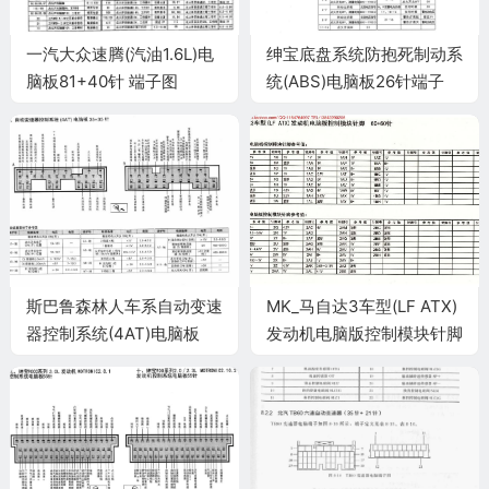
一汽大众速腾(汽油1.6L)电
绅宝底盘系统防抱死制动系
脑板81+40针 端子图
统(ABS)电脑板26针端子
斯巴鲁森林人车系自动变速
MK_马自达3车型(LF ATX)
器控制系统(4AT)电脑板
发动机电脑版控制模块针脚
35+35针端子
60+60针1 端子图