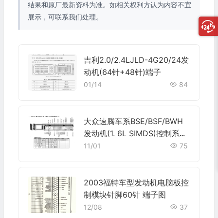
结果和原厂最新资料为准。如相关权利方认为内容不宜
展示，可联系我们处理。
吉利2.0/2.4LJLD-4G20/24发
动机(64针+48针)端子
01/14
84
大众速腾车系BSE/BSF/BWH
发动机(1. 6L SIMDS)控制系统
电脑板121针端子
11/01
75
2003福特车型发动机电脑板控
制模块针脚60针 端子图
12/08
37