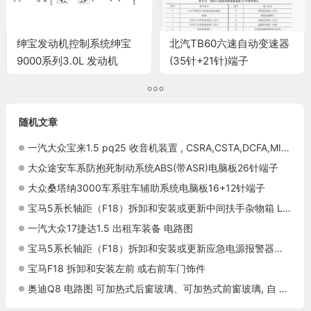
绅宝发动机控制系统绅宝
北汽TB60六速自动变速器
9000系列3.0L 发动机
(35针+21针)端子
MOTRONIC2.8.1端子
随机文章
一汽大众宝来1.5 pq25 收音机装置 , CSRA,CSTA,DCFA,MIB 电路图
大众途安车系防抱死制动系统ABS(带ASR)电脑板26针端子
大众桑塔纳3000车系驻车辅助系统电脑板16+12针端子
宝马5系长轴距（F18）拆卸和安装或更新中间扶手杂物箱 LED 指示灯施工与复检标准
一汽大众17捷达1.5 出租车装备 电路图
宝马5系长轴距（F18）拆卸和安装或更新应急电源报警器及倾斜报警传感器施工与复检标准
宝马F18 拆卸和安装左前 或右前车门饰件
奥迪Q8 电路图 可加热式后窗玻璃、可加热式前窗玻璃, 自 2018 年 6 月起 电路图