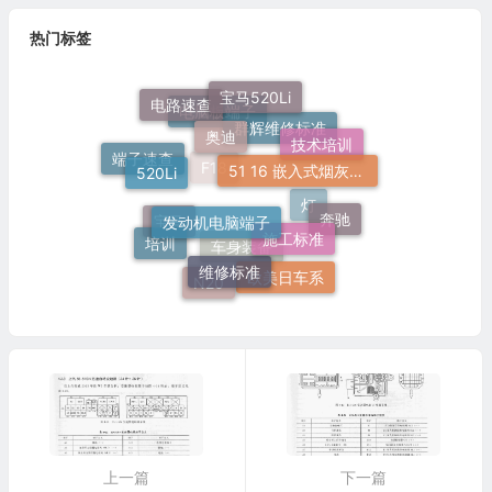
热门标签
宝马520Li
电路速查
奥迪
电脑板端子
技术培训
群辉维修标准
51 16 嵌入式烟灰缸托架
520Li
端子速查
F18
发动机电脑端子
奔驰
施工标准
灯
宝马
培训
维修标准
车身装备
欧美日车系
N20
上一篇
下一篇