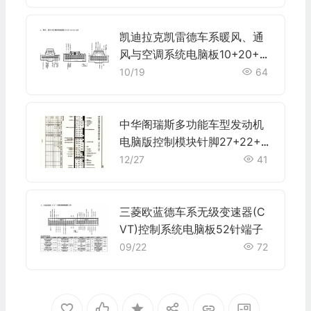
凯迪拉克凯雷德车系暖风、通
风与空调系统电脑板10+20+16
+20+16针端子
10/19
64
中华阁瑞斯多功能车型发动机
电脑版控制模块针脚27+22+1
7针 端子图
12/27
41
三菱欧蓝德车系无级变速器(C
VT)控制系统电脑板52针端子
09/22
72