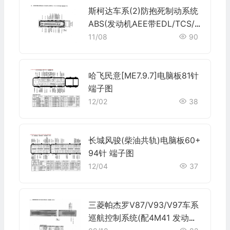
斯柯达车系(2)防抱死制动系统
ABS(发动机AEE带EDL/TCS/E
SR车型)电脑板47针端子
11/08
90
哈飞民意[ME7.9.7]电脑板81针
端子图
12/02
38
长城风骏(柴油共轨)电脑板60+
94针 端子图
12/04
37
三菱帕杰罗V87/V93/V97车系
巡航控制系统(配4M41 发动机)