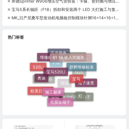
奔驰Sprinter W906增压空气管拆装：卡箍、密封圈与增压泄漏复查
宝马5系长轴距（F18）拆卸和安装两个 LED 大灯施工与复检标准
MK_日产尼桑车型发动机电脑板控制模块针脚16+14+16+18针5 端子图
热门标签
51 16 嵌入式烟灰缸托架
维修标准
车身装备
电路速查
宝马520Li
群辉维修标准
520Li
宝马
奥迪
F18
N20
施工标准
端子速查
技术培训
欧美日车系
灯
培训
电脑板端子
发动机电脑端子
奔驰