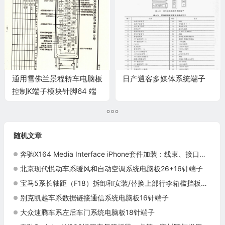
通用雪佛兰景程轿车电脑板
日产逍客多媒体系统端子
控制K端子模块针脚64 端
子图
随机文章
奔驰X164 Media Interface iPhone套件加装：线束、接口与主机测试
北京现代悦动车系暖风和自动空调系统电脑板26+16针端子
宝马5系长轴距（F18）拆卸和安装/替换上部行李箱槛挡板施工与复检标准
别克凯越车系数据链接通信系统电脑板16针端子
大众速腾车系左后车门系统电脑板18针端子