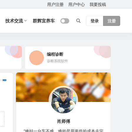
用户注册
用户中心
我要投稿
技术交流
群辉宜养车
登录
注册
编程诊断
诊断系统软件
肖师傅
“修好一台车不难，难的是用更低的成本去完