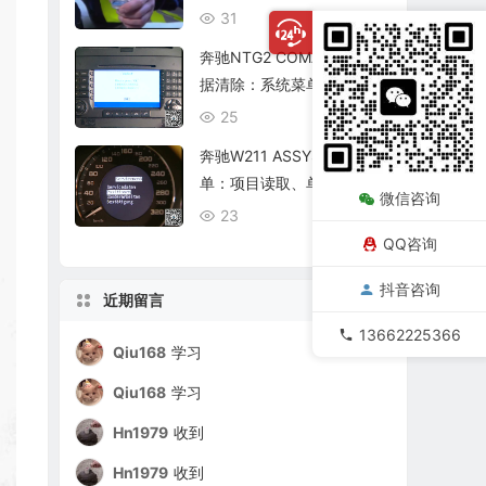
复查
31
08/06
奔驰NTG2 COMAND个人数
据清除：系统菜单、恢复出
厂与结果确认
25
08/06
奔驰W211 ASSYST保养菜
单：项目读取、单项确认与
微信咨询
复位核查
23
08/06
QQ咨询
抖音咨询
近期留言
13662225366
Qiu168
学习
Qiu168
学习
Hn1979
收到
Hn1979
收到