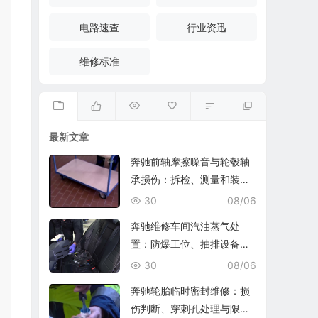
电路速查
行业资迅
维修标准
最新文章
奔驰前轴摩擦噪音与轮毂轴
承损伤：拆检、测量和装复
复查
30
08/06
奔驰维修车间汽油蒸气处
置：防爆工位、抽排设备与
燃油收集
30
08/06
奔驰轮胎临时密封维修：损
伤判断、穿刺孔处理与限速