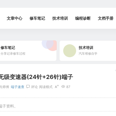
文章中心
修车笔记
技术培训
编程诊断
文档手册
修车笔记
技术培训
分享记录修车过程
汽车维修自学
8无级变速器(24针+26针)端子
肖师傅
端子速查
评论
阅读模式
87
关端子资料。